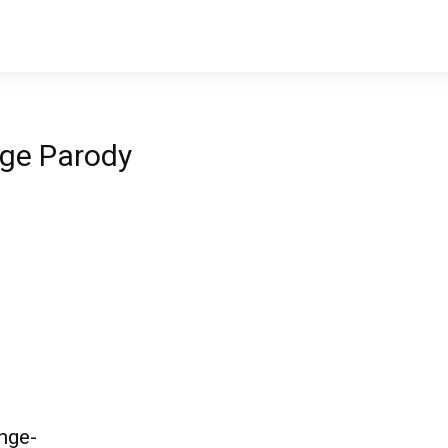
nge Parody
nge-