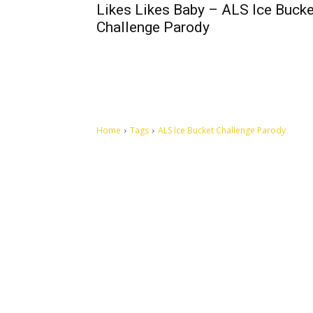
Likes Likes Baby – ALS Ice Bucke
Challenge Parody
Home
Tags
ALS Ice Bucket Challenge Parody
Let's make this cosmopolitan mortal world a better place to
live.