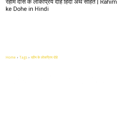
रहीम दास के लोकप्रिय दोहे हिंदी अर्थ सहित | Rahim
ke Dohe in Hindi
Home
Tags
रहीम के लोकप्रिय दोहे
Let's make this cosmopolitan mortal world a better place to live.
QUICK ACCESS
Contact us
Privacy Policy