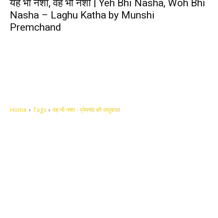
यह भी नशा, वह भी नशा | Yeh Bhi Nasha, Woh Bhi
Nasha – Laghu Katha by Munshi
Premchand
Home
Tags
वह भी नशा - प्रेमचंद की लघुकथा
Let's make this cosmopolitan mortal world a better place to live.
QUICK ACCESS
Contact us