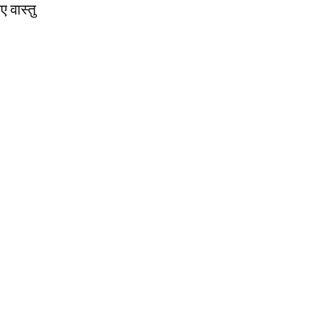
 वास्तु
QUICK ACCESS
Contact us
Privacy Policy
Copyright
Legal & Disclaimer
Sitemap