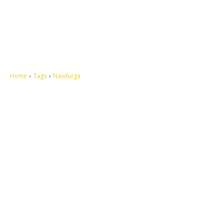
Home
Tags
Navdurga
Let's make this cosmopolitan mortal world a better place to live.
QUICK ACCESS
Contact us
Privacy Policy
Copyright
Legal & Disclaimer