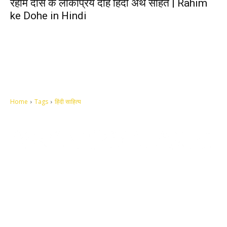
रहीम दास के लोकप्रिय दोहे हिंदी अर्थ सहित | Rahim
ke Dohe in Hindi
Home
Tags
हिंदी साहित्य
Let's make this cosmopolitan mortal world a better place to live.
QUICK ACCESS
Contact us
Privacy Policy