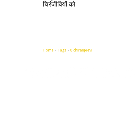
चिरंजीवियों को
Home
Tags
8 chiranjeevi
Let's make this cosmopolitan mortal world a better place to
live.