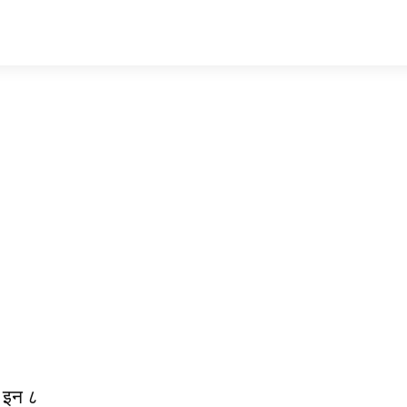
ै इन ८