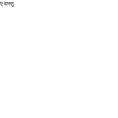
 वास्तु
QUICK ACCESS
Contact us
Privacy Policy
Copyright
Legal & Disclaimer
Sitemap