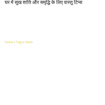
घर में सुख शांति और समृद्धि के लिए वास्तु टिप्स
Home
Tags
Vastu
Let's make this cosmopolitan mortal world a better place to live.
QUICK ACCESS
Contact us
Privacy Policy
Copyright